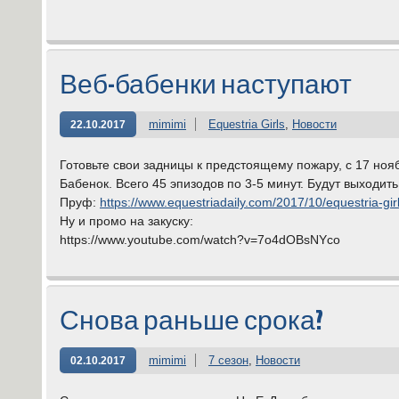
Веб-бабенки наступают
mimimi
Equestria Girls
,
Новости
22.10.2017
Готовьте свои задницы к предстоящему пожару, с 17 ноя
Бабенок. Всего 45 эпизодов по 3-5 минут. Будут выходит
Пруф:
https://www.equestriadaily.com/2017/10/equestria-girl
Ну и промо на закуску:
https://www.youtube.com/watch?v=7o4dOBsNYco
Снова раньше срока?
mimimi
7 сезон
,
Новости
02.10.2017