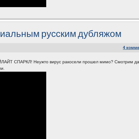
циальным русским дубляжом
4 комм
ТВАЙЛАЙТ СПАРКЛ! Неужто вирус ракосели прошел мимо? Смотрим 
и.