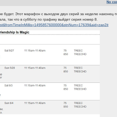
No co
не будет. Этот марафон с выходом двух серий за неделю наконец-т
ла, так что в субботу по графику выйдет серия номер 8.
sgt=list&fromTimeInMillis=1495857600000&stnNum=17639&aid=zap2it