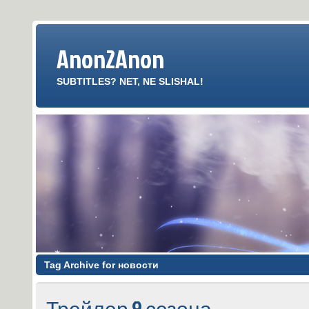
Anon2Anon
SUBTITLES? NET, NE SLISHAL!
Tag Archive for новости
Трейлер 9 сезона