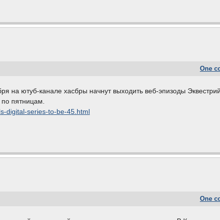
One c
бря на ютуб-канале хасбры начнут выходить веб-эпизоды Эквестри
ь по пятницам.
s-digital-series-to-be-45.html
One c