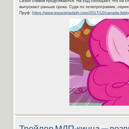
Сезон сливов продолжаются. На ЕкД сообщают, что на с
выпускают раньше срока. Судя по телепрограмме, сери
Пруф:
https://www.equestriadaily.com/2017/10/canada-listin
Трейлер МЛП-кинца — воз