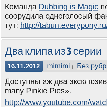
Команда
Dubbing is Magic
п
соорудила одноголосый фан
тут:
http://tabun.everypony.r
Два клипа из 3 серии
mimimi
Без рубр
16.11.2012
Доступны аж два эксклюзив
many Pinkie Pies».
http://www.youtube.com/w