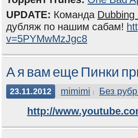
UPDATE:
Команда
Dubbing 
дубляж по нашим сабам!
ht
v=5PYMwMzJgc8
А я вам еще Пинки п
mimimi
Без рубр
23.11.2012
http://www.youtube.c