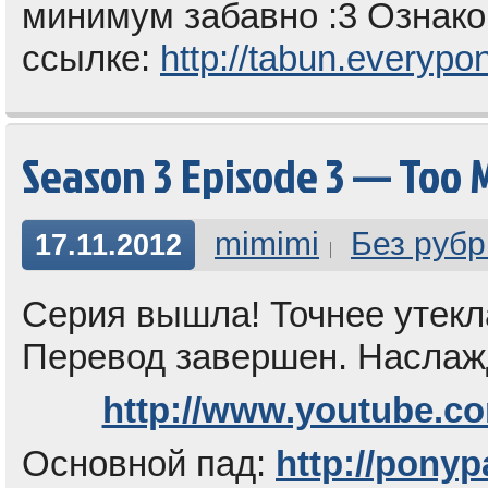
минимум забавно :3 Ознак
ссылке:
http://tabun.everypo
Season 3 Episode 3 — Too 
mimimi
Без рубр
17.11.2012
Серия вышла! Точнее утекла 
Перевод завершен. Наслаж
http://www.youtube.c
Основной пад:
http://ponyp