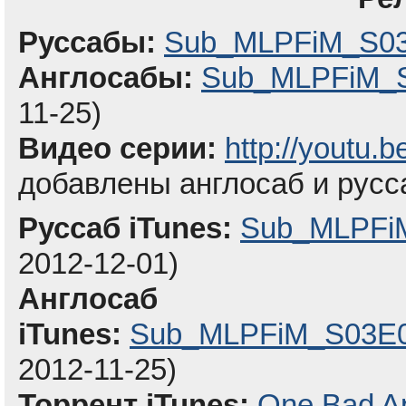
Руссабы:
Sub_MLPFiM_S03
Англосабы:
Sub_MLPFiM_S
11-25)
Видео серии:
http://youtu
добавлены англосаб и русс
Руссаб iTunes:
Sub_MLPFiM
2012-12-01)
Англосаб
iTunes:
Sub_MLPFiM_S03E04
2012-11-25)
Торрент iTunes:
One Bad A