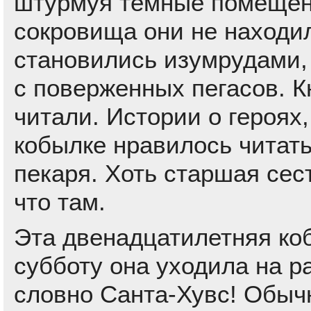
штурмуя тёмные помещени
сокровища они не находил
становились изумрудами,
с поверженных пегасов. К
читали. Истории о героях
кобылке нравилось читат
пекаря. Хоть старшая сес
что там.
Эта двенадцатилетняя ко
субботу она уходила на р
словно Санта-Хувс! Обычн