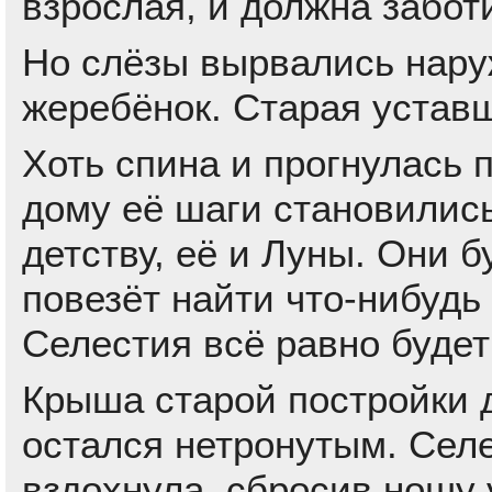
взрослая, и должна забот
Но слёзы вырвались наруж
жеребёнок. Старая устав
Хоть спина и прогнулась 
дому её шаги становилис
детству, её и Луны. Они б
повезёт найти что-нибудь
Селестия всё равно будет
Крыша старой постройки 
остался нетронутым. Селе
вздохнула, сбросив ношу у