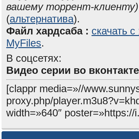
вашему торрент-клиенту)
(
альтернатива
).
Файл хардсаба :
скачать с
MyFiles
.
В соцсетях:
Видео серии во вконтакте
[clappr media=»//www.sunny
proxy.php/player.m3u8?v=kh
width=»640″ poster=»https://