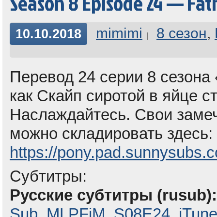
Season 8 Episode 24 — Fat
mimimi
8 сезон
,
10.10.2018
Перевод 24 серии 8 сезона 
как Скайп сиротой в яйце 
Наслаждайтесь. Свои замеч
можно складировать здесь:
https://pony.pad.sunnysubs.
Субтитры:
Русские субтитры (rusub):
Sub_MLPFiM_S08E24_iTune