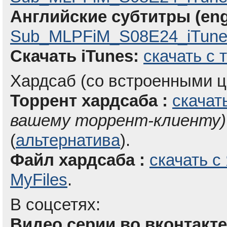
Английские субтитры (eng
Sub_MLPFiM_S08E24_iTunes
Скачать iTunes:
скачать с 
Хардсаб (со встроенными ц
Торрент хардсаба :
скачат
вашему торрент-клиенту)
(
альтернатива
).
Файл хардсаба :
скачать с
MyFiles
.
В соцсетях:
Видео серии во вконтакте