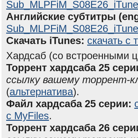
Sub_MLPFiM_S08E26_iTune
Английские субтитры (eng
Sub_MLPFiM_S08E26_iTunes
Скачать iTunes:
скачать с 
Хардсаб (со встроенными ц
Торрент хардсаба 25 серии
ссылку вашему торрент-к
(
альтернатива
).
Файл хардсаба 25 серии:
с MyFiles
.
Торрент хардсаба 26 серии