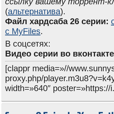
ссылку вашему торрент-к
(
альтернатива
).
Файл хардсаба 26 серии:
с MyFiles
.
В соцсетях:
Видео серии во вконтакте
[clappr media=»//www.sunny
proxy.php/player.m3u8?v=k
width=»640″ poster=»https://i