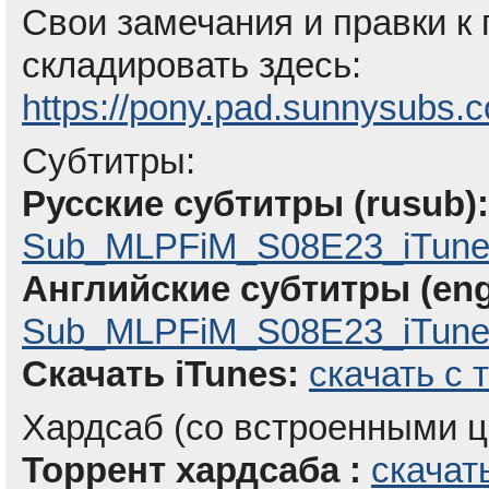
Свои замечания и правки к
складировать здесь:
https://pony.pad.sunnysubs.
Субтитры:
Русские субтитры (rusub):
Sub_MLPFiM_S08E23_iTune
Английские субтитры (eng
Sub_MLPFiM_S08E23_iTunes
Скачать iTunes:
скачать с 
Хардсаб (со встроенными ц
Торрент хардсаба :
скачат