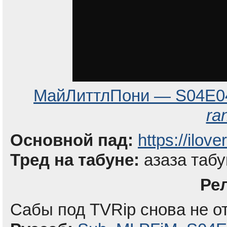
МайЛиттлПони — S04E0
ra
Основной пад:
https://ilov
Тред на табуне:
азаза табу
Ре
Сабы под TVRip снова не от