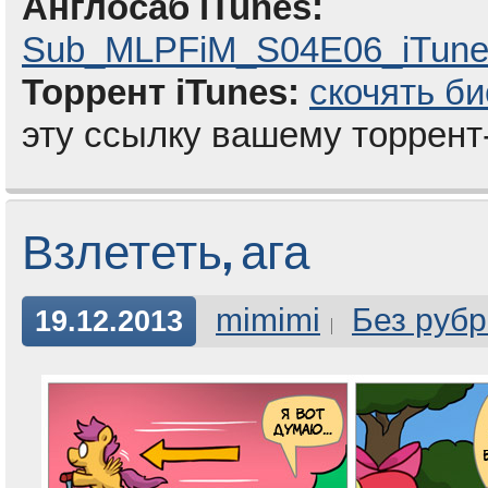
Англосаб iTunes:
Sub_MLPFiM_S04E06_iTunes
Торрент iTunes:
скочять би
эту ссылку вашему торрент
Взлететь, ага
mimimi
Без рубр
19.12.2013