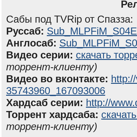
Ре
Сабы под TVRip от Спазза:
Руссаб:
Sub_MLPFiM_S04E0
Англосаб:
Sub_MLPFiM_S04
Видео серии:
скачать торр
торрент-клиенту)
Видео во вконтакте:
http:
35743960_167093006
Хардсаб серии:
http://www.
Торрент хардсаба:
скачать
торрент-клиенту)