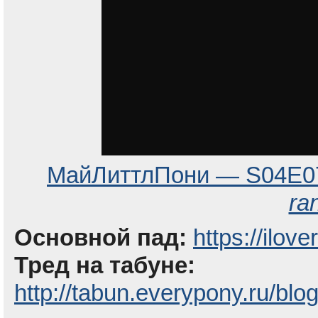
МайЛиттлПони — S04E0
ra
Основной пад:
https://ilov
Тред на табуне:
http://tabun.everypony.ru/blo