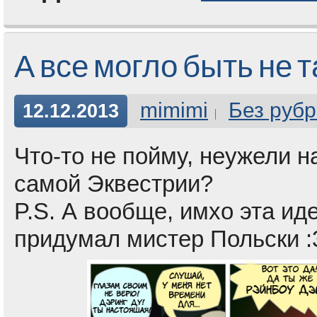
А все могло быть не т
mimimi
Без рубр
12.12.2013
Что-то не пойму, неужели 
самой Эквестрии?
P.S. А вообще, имхо эта иде
придумал мистер Польски :