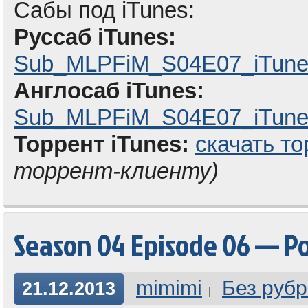
Сабы под iTunes:
Руссаб iTunes:
Sub_MLPFiM_S04E07_iTune
Англосаб iTunes:
Sub_MLPFiM_S04E07_iTunes
Торрент iTunes:
скачать то
торрент-клиенту)
Season 04 Episode 06 — P
mimimi
Без рубр
21.12.2013