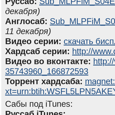
Руссаб:
Sub_MLPFiM_S04E0
декабря)
Англосаб:
Sub_MLPFiM_S04
11 декабря)
Видео серии:
скачать бисп
Хардсаб серии:
http://www.
Видео во вконтакте:
http:
35743960_166872593
Торрент хардсаба:
magnet
xt=urn:btih:WSFL5LPN5
Сабы под iTunes:
Руссаб iTunes: