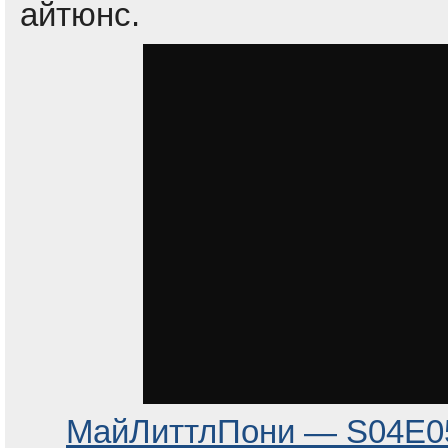
айтюнс.
МайЛиттлПони — S04E0