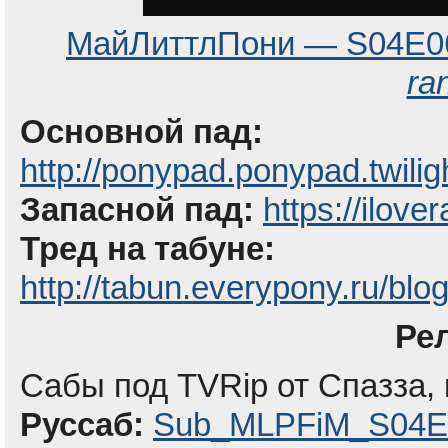
МайЛиттлПони — S04E0
ra
Основной пад:
http://ponypad.ponypad.twil
Запасной пад:
https://ilove
Тред на табуне:
http://tabun.everypony.ru/blo
Ре
Сабы под TVRip от Спазза,
Руссаб:
Sub_MLPFiM_S04E0