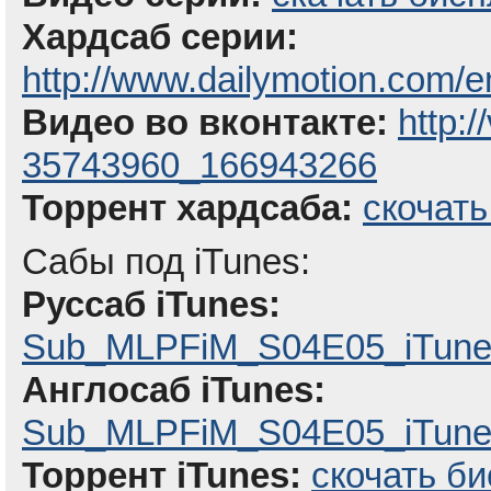
Хардсаб серии:
http://www.dailymotion.com/e
Видео во вконтакте:
http:
35743960_166943266
Торрент хардсаба:
скочать
Сабы под iTunes:
Руссаб iTunes:
Sub_MLPFiM_S04E05_iTune
Англосаб iTunes:
Sub_MLPFiM_S04E05_iTunes
Торрент iTunes:
скочать би