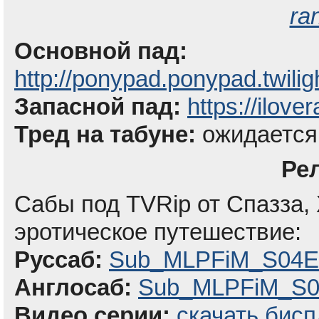
ra
Основной пад:
http://ponypad.ponypad.twil
Запасной пад:
https://ilove
Тред на табуне:
ожидается
Ре
Сабы под TVRip от Спазза, 
эротическое путешествие:
Руссаб:
Sub_MLPFiM_S04E0
Англосаб:
Sub_MLPFiM_S04
Видео серии:
скачать бисп