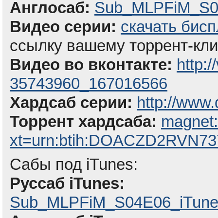
Англосаб:
Sub_MLPFiM_S04
Видео серии:
скачать бисп
ссылку вашему торрент-кли
Видео во вконтакте:
http:
35743960_167016566
Хардсаб серии:
http://www
Торрент хардсаба:
magnet
xt=urn:btih:DOACZD2RVN
Сабы под iTunes:
Руссаб iTunes:
Sub_MLPFiM_S04E06_iTune