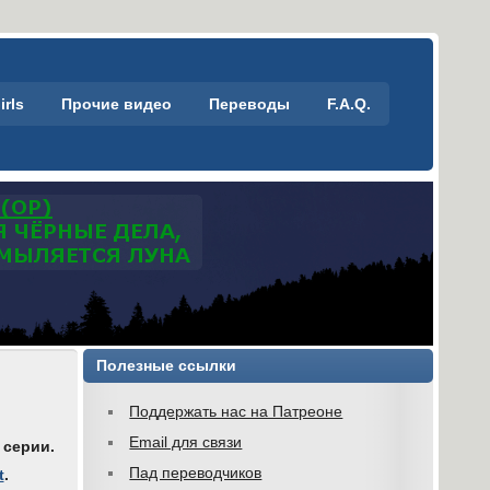
irls
Прочие видео
Переводы
F.A.Q.
Полезные ссылки
Поддержать нас на Патреоне
Email для связи
 серии.
Пад переводчиков
t
.