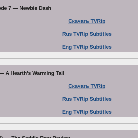
ode 7 — Newbie Dash
Скачать TVRip
Rus TVRip Subtitles
Eng TVRip Subtitles
— A Hearth’s Warming Tail
Скачать TVRip
Rus TVRip Subtitles
Eng TVRip Subtitles