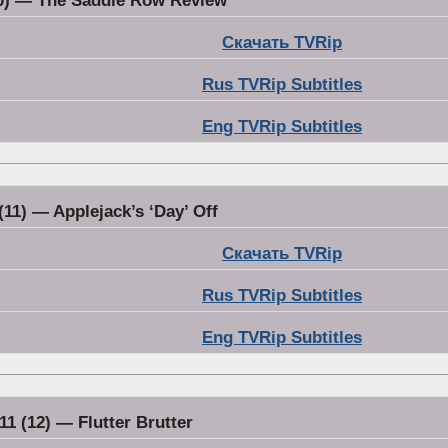
10) — The Saddle Row Review
Скачать TVRip
Rus TVRip Subtitles
Eng TVRip Subtitles
(11) — Applejack’s ‘Day’ Off
Скачать TVRip
Rus TVRip Subtitles
Eng TVRip Subtitles
11 (12) — Flutter Brutter