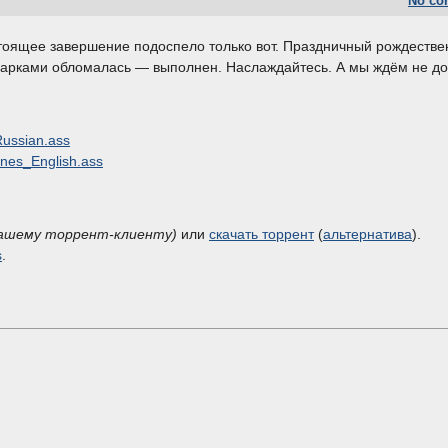
No co
астоящее завершение подоспело только вот. Праздничный рождестве
 подарками обломалась — выполнен. Наслаждайтесь. А мы ждём не д
ssian.ass
es_English.ass
вашему торрент-клиенту)
или
скачать торрент
(
альтернатива
).
s
.