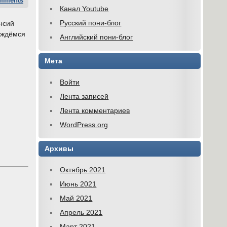
mments
Канал Youtube
Русский пони-блог
нсий
ождёмся
Английский пони-блог
Мета
Войти
Лента записей
Лента комментариев
WordPress.org
Архивы
Октябрь 2021
Июнь 2021
Май 2021
Апрель 2021
Март 2021