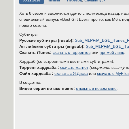
mimimi
Перевод
,
Спецвыпуск
05.11.2018
Хоть 8 сезон и закончился где-то с полмесяца назад, н
специальный выпуск «Best Gift Ever» про то, как М6 с
нового сезона.
Субтитры:
Русские субтитры (rusub):
Sub_MLPFiM_BGE_iTunes_Ru
Английские субтитры (engsub):
Sub_MLPFiM_BGE_iTun
Скачать iTunes:
скачать с торрентов
или
прямой линк
.
Хардсаб (со встроенными цветными субтитрами):
Торрент хардсаба :
скачать магнет
(скормить ссылку 
Файл хардсаба :
скачать с Я.Диска
или
скачать с MyFile
В соцсетях:
Видео серии во вконтакте:
открыть в новом окне
.