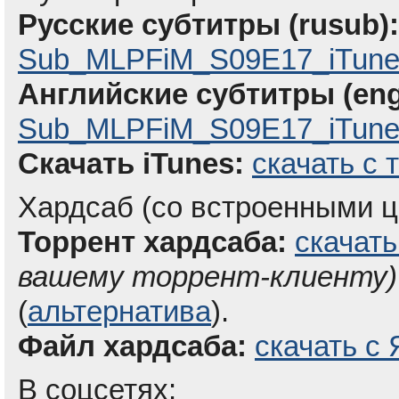
Русские субтитры (rusub):
Sub_MLPFiM_S09E17_iTune
Английские субтитры (eng
Sub_MLPFiM_S09E17_iTunes
Скачать iTunes:
скачать с 
Хардсаб (со встроенными ц
Торрент хардсаба:
скачать
вашему торрент-клиенту)
(
альтернатива
).
Файл хардсаба:
скачать с 
В соцсетях: