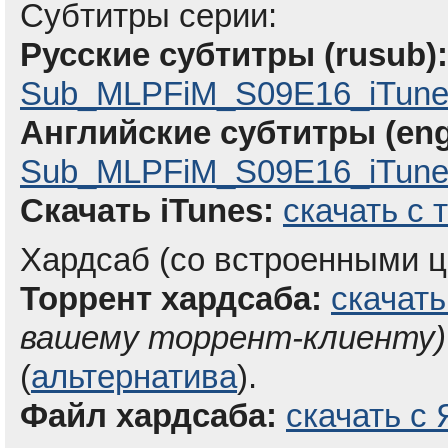
Субтитры серии:
Русские субтитры (rusub):
Sub_MLPFiM_S09E16_iTune
Английские субтитры (eng
Sub_MLPFiM_S09E16_iTunes
Скачать iTunes:
скачать с 
Хардсаб (со встроенными ц
Торрент хардсаба:
скачать
вашему торрент-клиенту)
(
альтернатива
).
Файл хардсаба:
скачать с 