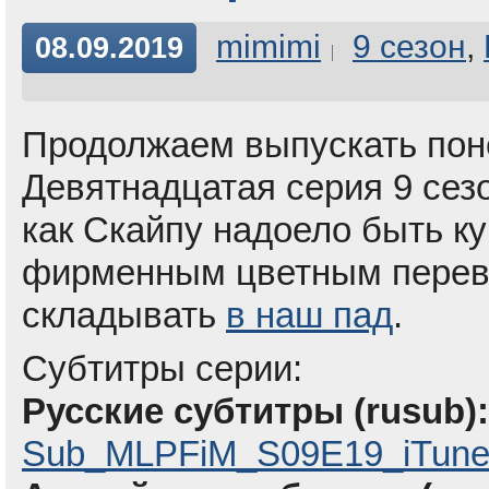
mimimi
9 сезон
,
08.09.2019
Продолжаем выпускать пон
Девятнадцатая серия 9 сезо
как Скайпу надоело быть к
фирменным цветным перев
складывать
в наш пад
.
Субтитры серии:
Русские субтитры (rusub):
Sub_MLPFiM_S09E19_iTune