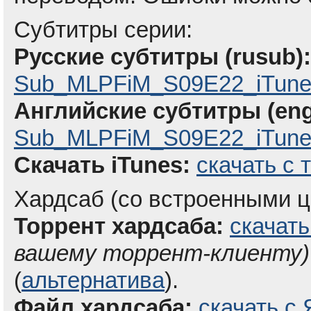
Субтитры серии:
Русские субтитры (rusub):
Sub_MLPFiM_S09E22_iTune
Английские субтитры (eng
Sub_MLPFiM_S09E22_iTunes
Скачать iTunes:
скачать с 
Хардсаб (со встроенными ц
Торрент хардсаба:
скачать
вашему торрент-клиенту)
(
альтернатива
).
Файл хардсаба:
скачать с 