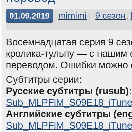
mimimi
9 сезон
,
01.09.2019
Восемнадцатая серия 9 сезо
кролика-тульпу — с наши
переводом. Ошибки можно
Субтитры серии:
Русские субтитры (rusub):
Sub_MLPFiM_S09E18_iTune
Английские субтитры (eng
Sub_MLPFiM_S09E18_iTunes