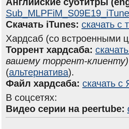
Английские субтитры (eng
Sub_MLPFiM_S09E19_iTunes
Скачать iTunes:
скачать с 
Хардсаб (со встроенными ц
Торрент хардсаба:
скачать
вашему торрент-клиенту)
(
альтернатива
).
Файл хардсаба:
скачать с 
В соцсетях:
Видео серии на peertube: