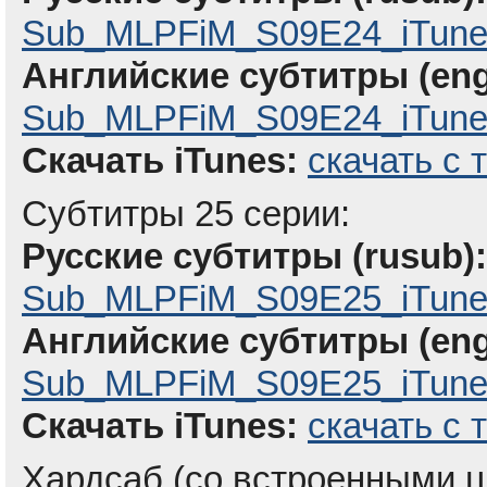
Sub_MLPFiM_S09E24_iTune
Английские субтитры (eng
Sub_MLPFiM_S09E24_iTunes
Скачать iTunes:
скачать с 
Субтитры 25 серии:
Русские субтитры (rusub):
Sub_MLPFiM_S09E25_iTune
Английские субтитры (eng
Sub_MLPFiM_S09E25_iTunes
Скачать iTunes:
скачать с 
Хардсаб (со встроенными ц