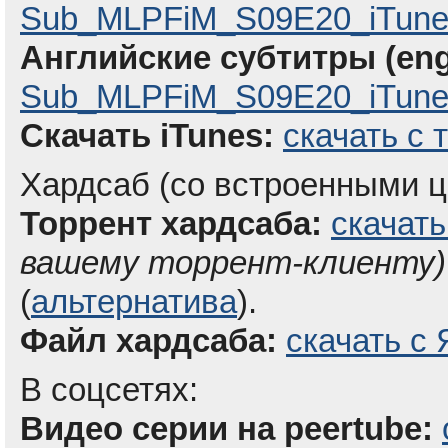
Sub_MLPFiM_S09E20_iTune
Английские субтитры (eng
Sub_MLPFiM_S09E20_iTunes
Скачать iTunes:
скачать с 
Хардсаб (со встроенными ц
Торрент хардсаба:
скачать
вашему торрент-клиенту)
(
альтернатива
).
Файл хардсаба:
скачать с 
В соцсетях:
Видео серии на peertube: