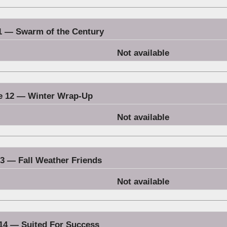
1 — Swarm of the Century
Not available
e 12 — Winter Wrap-Up
Not available
3 — Fall Weather Friends
Not available
14 — Suited For Success