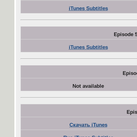
iTunes Subtitles
Episode 5
iTunes Subtitles
Episo
Not available
Epi
Скачать iTunes