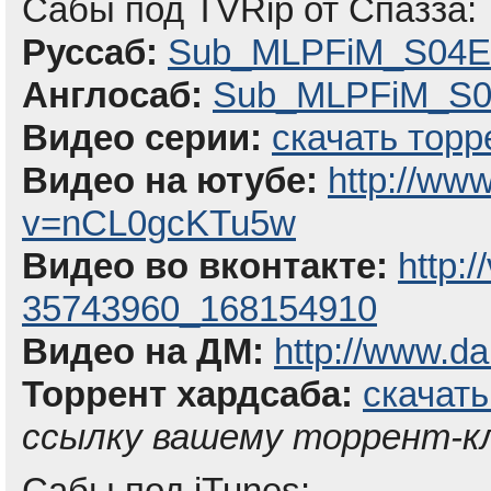
Сабы под TVRip от Спазза:
Руссаб:
Sub_MLPFiM_S04E2
Англосаб:
Sub_MLPFiM_S04
Видео серии:
скачать торр
Видео на ютубе:
http://ww
v=nCL0gcKTu5w
Видео во вконтакте:
http:
35743960_168154910
Видео на ДМ:
http://www.da
Торрент хардсаба:
скачать
ссылку вашему торрент-к
Сабы под iTunes: