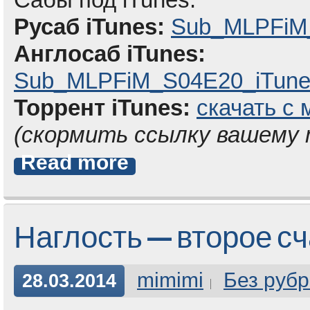
Русаб iTunes:
Sub_MLPFiM_
Англосаб iTunes:
Sub_MLPFiM_S04E20_iTunes
Торрент iTunes:
скачать с 
(скормить ссылку вашему
Read more
Наглость — второе с
mimimi
Без рубр
28.03.2014