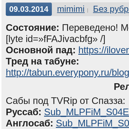
mimimi
Без рубр
09.03.2014
Состояние:
Переведено! Мо
[lyte id=»fFAJivacbfg» /]
Основной пад:
https://ilov
Тред на табуне:
http://tabun.everypony.ru/blo
Ре
Сабы под TVRip от Спазза:
Руссаб:
Sub_MLPFiM_S04E1
Англосаб:
Sub_MLPFiM_S04