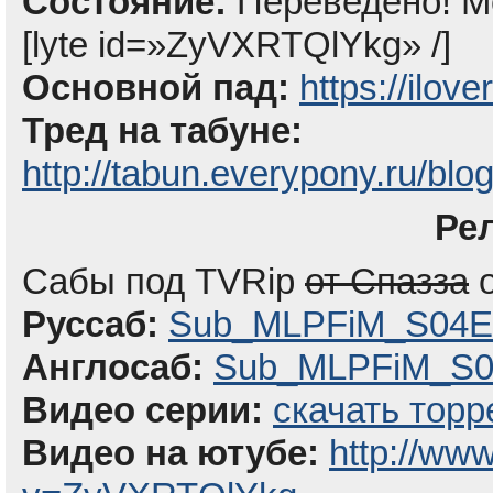
Состояние:
Переведено! Мо
[lyte id=»ZyVXRTQlYkg» /]
Основной пад:
https://ilov
Тред на табуне:
http://tabun.everypony.ru/blo
Ре
Сабы под TVRip
от Спазза
о
Руссаб:
Sub_MLPFiM_S04E1
Англосаб:
Sub_MLPFiM_S04
Видео серии:
скачать торр
Видео на ютубе:
http://ww