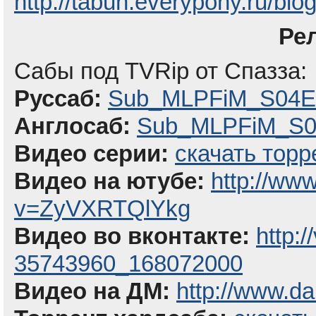
http://tabun.everypony.ru/blo
Ре
Сабы под TVRip от Спазза:
Руссаб:
Sub_MLPFiM_S04E1
Англосаб:
Sub_MLPFiM_S04
Видео серии:
скачать торр
Видео на ютубе:
http://ww
v=ZyVXRTQlYkg
Видео во вконтакте:
http:
35743960_168072000
Видео на ДМ:
http://www.da