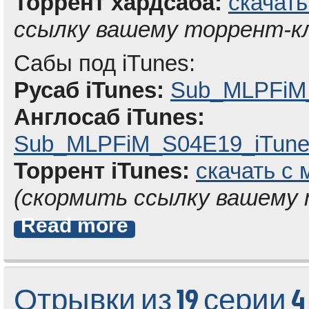
Торрент хардсаба:
скачать
ссылку вашему торрент-к
Сабы под iTunes:
Русаб iTunes:
Sub_MLPFiM_
Англосаб iTunes:
Sub_MLPFiM_S04E19_iTunes
Торрент iTunes:
скачать с 
(скормить ссылку вашему
Read more
Отрывки из 19 серии 4