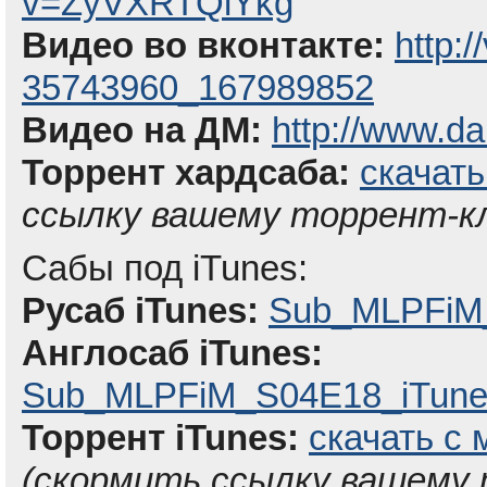
v=ZyVXRTQlYkg
Видео во вконтакте:
http:
35743960_167989852
Видео на ДМ:
http://www.da
Торрент хардсаба:
скачать
ссылку вашему торрент-к
Сабы под iTunes:
Русаб iTunes:
Sub_MLPFiM_
Англосаб iTunes:
Sub_MLPFiM_S04E18_iTunes
Торрент iTunes:
скачать с 
(скормить ссылку вашему