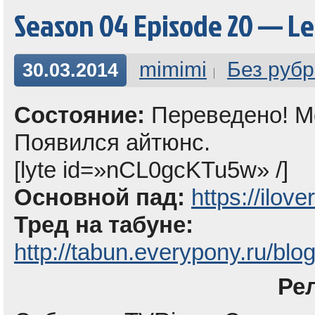
Season 04 Episode 20 — Le
mimimi
Без рубр
30.03.2014
Состояние:
Переведено! Мо
Появился айтюнс.
[lyte id=»nCL0gcKTu5w» /]
Основной пад:
https://ilov
Тред на табуне:
http://tabun.everypony.ru/blo
Ре