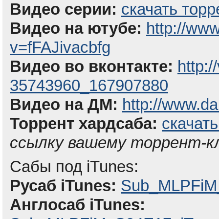
Видео серии:
скачать торр
Видео на ютубе:
http://ww
v=fFAJivacbfg
Видео во вконтакте:
http:
35743960_167907880
Видео на ДМ:
http://www.da
Торрент хардсаба:
скачать
ссылку вашему торрент-к
Сабы под iTunes:
Русаб iTunes:
Sub_MLPFiM_
Англосаб iTunes: