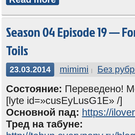
Season 04 Episode 19 — Fo
Toils
mimimi
Без рубр
23.03.2014
Состояние:
Переведено! Мо
[lyte id=»cusEyLusG1E» /]
Основной пад:
https://ilov
Тред на табуне: