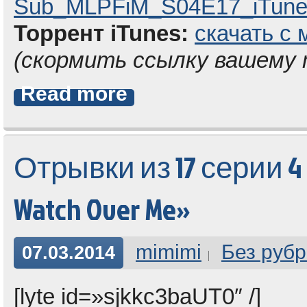
Sub_MLPFiM_S04E17_iTunes
Торрент iTunes:
скачать с 
(скормить ссылку вашему
Read more
Отрывки из 17 серии 4
Watch Over Me»
mimimi
Без рубр
07.03.2014
[lyte id=»sjkkc3baUT0″ /]