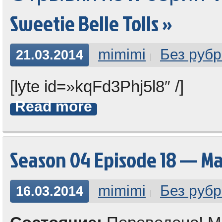
Sweetie Belle Tolls »
mimimi
Без рубр
21.03.2014
[lyte id=»kqFd3Phj5l8″ /]
Read more
Season 04 Episode 18 — M
mimimi
Без рубр
16.03.2014