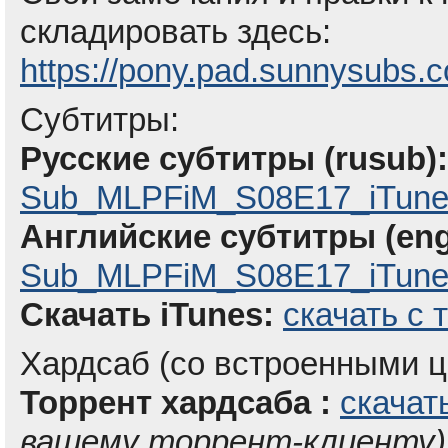
складировать здесь:
https://pony.pad.sunnysubs.
Субтитры:
Русские субтитры (rusub):
Sub_MLPFiM_S08E17_iTune
Английские субтитры (eng
Sub_MLPFiM_S08E17_iTunes
Скачать iTunes:
скачать с 
Хардсаб (со встроенными ц
Торрент хардсаба :
скачат
вашему торрент-клиенту)