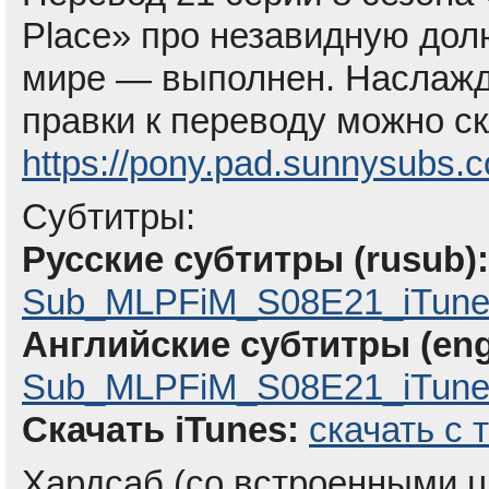
Place» про незавидную до
мире — выполнен. Наслажд
правки к переводу можно ск
https://pony.pad.sunnysubs.
Субтитры:
Русские субтитры (rusub):
Sub_MLPFiM_S08E21_iTune
Английские субтитры (eng
Sub_MLPFiM_S08E21_iTunes
Скачать iTunes:
скачать с 
Хардсаб (со встроенными ц