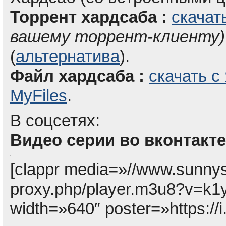
Торрент хардсаба :
скачат
вашему торрент-клиенту)
(
альтернатива
).
Файл хардсаба :
скачать с
MyFiles
.
В соцсетях:
Видео серии во вконтакте
[clappr media=»//www.sunny
proxy.php/player.m3u8?v=k
width=»640″ poster=»https://