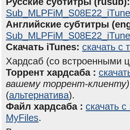
Русские субтитры (rusub):
Sub_MLPFiM_S08E22_iTune
Английские субтитры (eng
Sub_MLPFiM_S08E22_iTunes
Скачать iTunes:
скачать с 
Хардсаб (со встроенными ц
Торрент хардсаба :
скачат
вашему торрент-клиенту)
(
альтернатива
).
Файл хардсаба :
скачать с
MyFiles
.