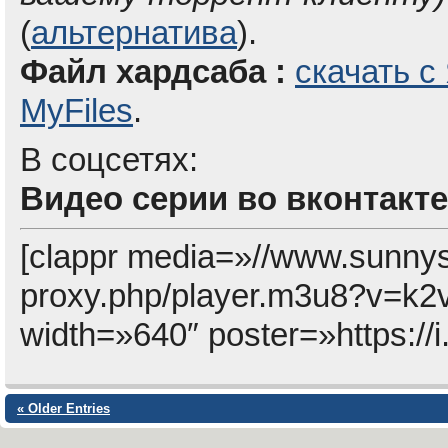
(
альтернатива
).
Файл хардсаба :
скачать с
MyFiles
.
В соцсетях:
Видео серии во вконтакте
[clappr media=»//www.sunny
proxy.php/player.m3u8?v=k
width=»640″ poster=»https://
« Older Entries