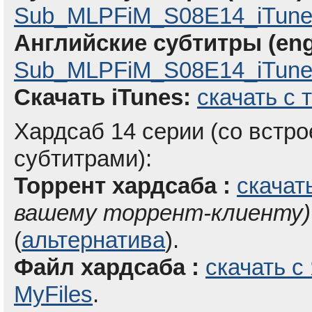
Sub_MLPFiM_S08E14_iTune
Английские субтитры (eng
Sub_MLPFiM_S08E14_iTunes
Скачать iTunes:
скачать с 
Хардсаб 14 серии (со вст
субтитрами):
Торрент хардсаба :
скачат
вашему торрент-клиенту)
(
альтернатива
).
Файл хардсаба :
скачать с
MyFiles
.