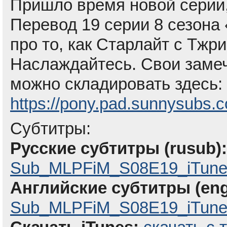
Пришло время новой серии,
Перевод 19 серии 8 сезона 
про то, как Старлайт с Тж
Наслаждайтесь. Свои замеч
можно складировать здесь:
https://pony.pad.sunnysubs.
Субтитры:
Русские субтитры (rusub):
Sub_MLPFiM_S08E19_iTune
Английские субтитры (eng
Sub_MLPFiM_S08E19_iTunes