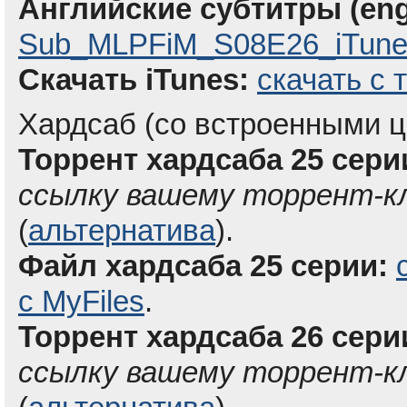
Английские субтитры (eng
Sub_MLPFiM_S08E26_iTunes
Скачать iTunes:
скачать с 
Хардсаб (со встроенными ц
Торрент хардсаба 25 серии
ссылку вашему торрент-к
(
альтернатива
).
Файл хардсаба 25 серии:
с MyFiles
.
Торрент хардсаба 26 серии
ссылку вашему торрент-к