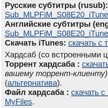
Русские субтитры (rusub):
Sub_MLPFiM_S08E20_iTune
Английские субтитры (eng
Sub_MLPFiM_S08E20_iTunes
Скачать iTunes:
скачать с 
Хардсаб (со встроенными ц
Торрент хардсаба :
скачат
вашему торрент-клиенту)
(
альтернатива
).
Файл хардсаба :
скачать с
MyFiles
.