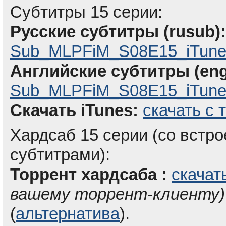
Субтитры 15 серии:
Русские субтитры (rusub):
Sub_MLPFiM_S08E15_iTune
Английские субтитры (eng
Sub_MLPFiM_S08E15_iTunes
Скачать iTunes:
скачать с 
Хардсаб 15 серии (со вст
субтитрами):
Торрент хардсаба :
скачат
вашему торрент-клиенту)
(
альтернатива
).