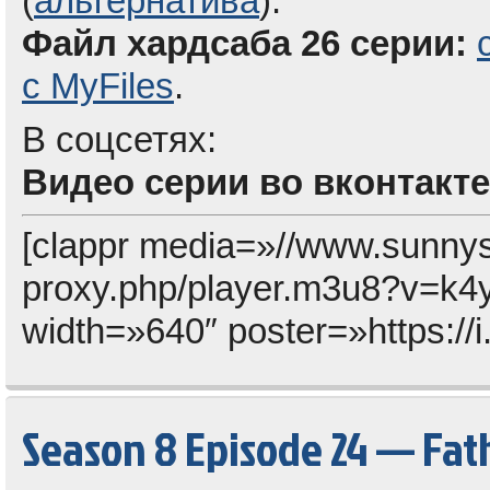
(
альтернатива
).
Файл хардсаба 26 серии:
с MyFiles
.
В соцсетях:
Видео серии во вконтакте
[clappr media=»//www.sunny
proxy.php/player.m3u8?v=k
width=»640″ poster=»https://i
Season 8 Episode 24 — Fat