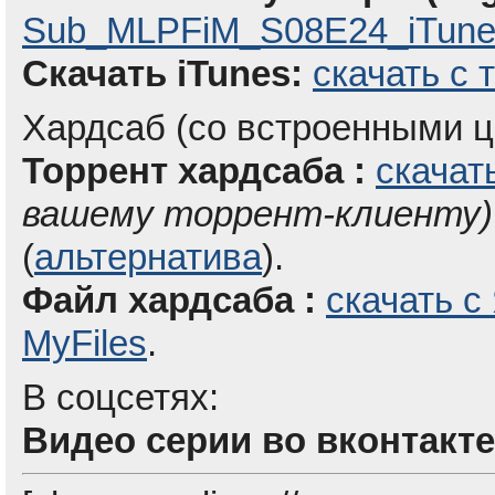
Sub_MLPFiM_S08E24_iTunes
Скачать iTunes:
скачать с 
Хардсаб (со встроенными ц
Торрент хардсаба :
скачат
вашему торрент-клиенту)
(
альтернатива
).
Файл хардсаба :
скачать с
MyFiles
.
В соцсетях:
Видео серии во вконтакте