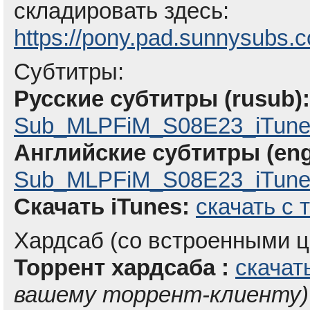
складировать здесь:
https://pony.pad.sunnysubs.
Субтитры:
Русские субтитры (rusub):
Sub_MLPFiM_S08E23_iTune
Английские субтитры (eng
Sub_MLPFiM_S08E23_iTunes
Скачать iTunes:
скачать с 
Хардсаб (со встроенными ц
Торрент хардсаба :
скачат
вашему торрент-клиенту)