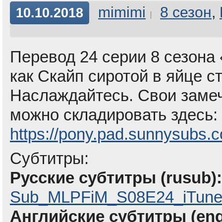
mimimi
8 сезон
,
10.10.2018
Перевод 24 серии 8 сезона 
как Скайп сиротой в яйце 
Наслаждайтесь. Свои замеч
можно складировать здесь:
https://pony.pad.sunnysubs.
Субтитры:
Русские субтитры (rusub):
Sub_MLPFiM_S08E24_iTune
Английские субтитры (eng