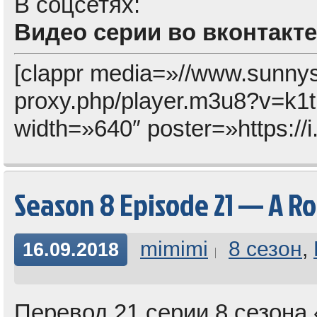
В соцсетях:
Видео серии во вконтакте
[clappr media=»//www.sunny
proxy.php/player.m3u8?v=
width=»640″ poster=»https://
Season 8 Episode 21 — A R
mimimi
8 сезон
,
16.09.2018
Перевод 21 серии 8 сезона 