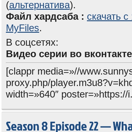
(
альтернатива
).
Файл хардсаба :
скачать с
MyFiles
.
В соцсетях:
Видео серии во вконтакте
[clappr media=»//www.sunny
proxy.php/player.m3u8?v=kh
width=»640″ poster=»https://
Season 8 Episode 22 — Wha