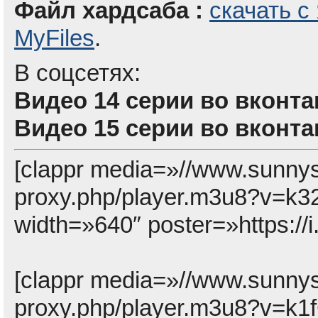
Файл хардсаба :
скачать с
MyFiles
.
В соцсетях:
Видео 14 серии во вконта
Видео 15 серии во вконта
[clappr media=»//www.sunny
proxy.php/player.m3u8?v=k
width=»640″ poster=»https:/
[clappr media=»//www.sunny
proxy.php/player.m3u8?v=k