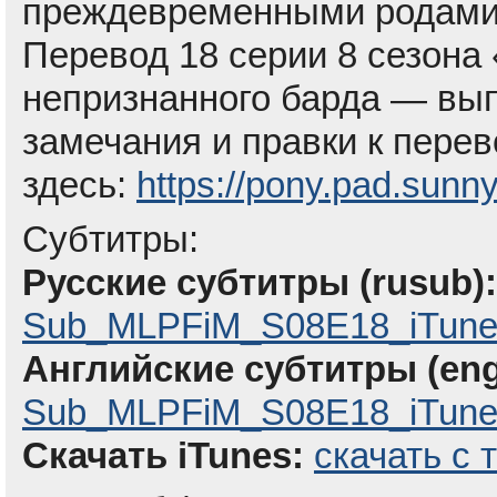
преждевременными родами
Перевод 18 серии 8 сезона 
непризнанного барда — вы
замечания и правки к пере
здесь:
https://pony.pad.sun
Субтитры:
Русские субтитры (rusub):
Sub_MLPFiM_S08E18_iTune
Английские субтитры (eng
Sub_MLPFiM_S08E18_iTunes
Скачать iTunes:
скачать с 