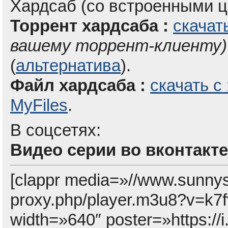
Хардсаб (со встроенными ц
Торрент хардсаба :
скачат
вашему торрент-клиенту)
(
альтернатива
).
Файл хардсаба :
скачать с
MyFiles
.
В соцсетях:
Видео серии во вконтакте
[clappr media=»//www.sunny
proxy.php/player.m3u8?v=
width=»640″ poster=»https:/