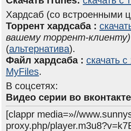
Скачать iTunes:
скачать с 
Хардсаб (со встроенными ц
Торрент хардсаба :
скачат
вашему торрент-клиенту)
(
альтернатива
).
Файл хардсаба :
скачать с
MyFiles
.
В соцсетях:
Видео серии во вконтакте
[clappr media=»//www.sunny
proxy.php/player.m3u8?v=k