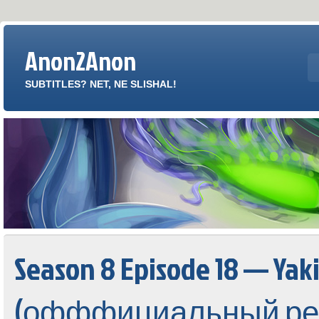
Anon2Anon
SUBTITLES? NET, NE SLISHAL!
Season 8 Episode 18 — Yak
(офффициальный ре