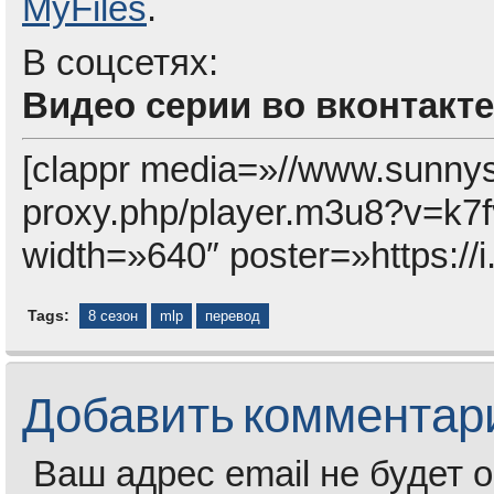
MyFiles
.
В соцсетях:
Видео серии во вконтакте
[clappr media=»//www.sunny
proxy.php/player.m3u8?v=
width=»640″ poster=»https:/
Tags:
8 сезон
mlp
перевод
Добавить комментар
Ваш адрес email не будет 