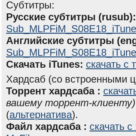
Субтитры:
Русские субтитры (rusub):
Sub_MLPFiM_S08E18_iTune
Английские субтитры (eng
Sub_MLPFiM_S08E18_iTunes
Скачать iTunes:
скачать с 
Хардсаб (со встроенными ц
Торрент хардсаба :
скачат
вашему торрент-клиенту)
(
альтернатива
).
Файл хардсаба :
скачать с