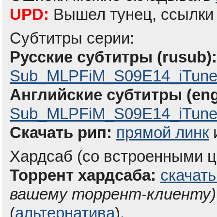
UPD:
Вышел тунец, ссылки
Субтитры серии:
Русские субтитры (rusub):
Sub_MLPFiM_S09E14_iTune
Английские субтитры (eng
Sub_MLPFiM_S09E14_iTunes
Скачать рип:
прямой линк
Хардсаб (со встроенными ц
Торрент хардсаба:
скачать
вашему торрент-клиенту)
(
альтернатива
).