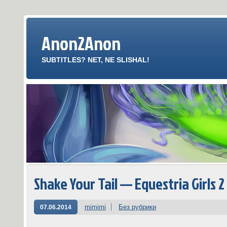
Anon2Anon
SUBTITLES? NET, NE SLISHAL!
Shake Your Tail — Equestria Girls 2
mimimi
Без рубрики
07.06.2014