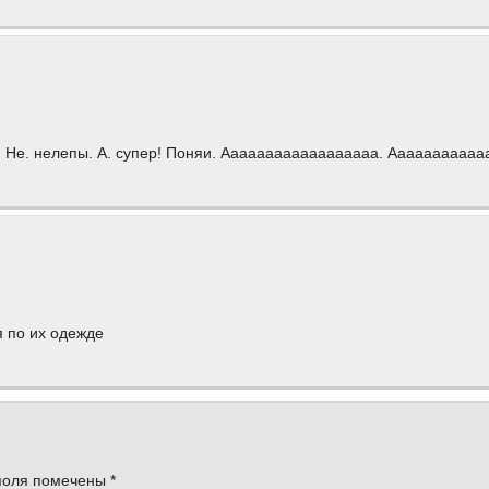
мы. Не. нелепы. А. супер! Поняи. Аааааааааааааааааа. Ааааааааааа
я по их одежде
поля помечены
*