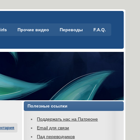
irls
Прочие видео
Переводы
F.A.Q.
Полезные ссылки
Поддержать нас на Патреоне
ентария
Email для связи
Пад переводчиков