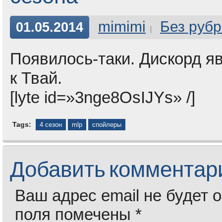
mimimi
Без рубр
01.05.2014
Появилось-таки. Дискорд я
к Твай.
[lyte id=»3nge8OsIJYs» /]
Tags:
4 сезон
mlp
спойлеры
Добавить комментар
Ваш адрес email не будет 
поля помечены
*