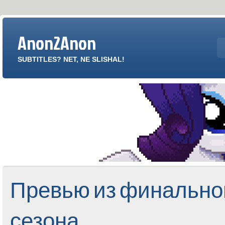
Anon2Anon
SUBTITLES? NET, NE SLISHAL!
Превью из финально
сезона